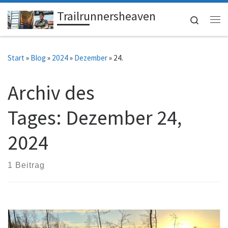
Trailrunnersheaven
Zum Inhalt springen
Search
Me
Start
»
Blog
»
2024
»
Dezember
»
24.
Archiv des
Tages:
Dezember 24,
2024
1 Beitrag